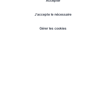
Accepter
J'accepte le nécessaire
Gérer les cookies
Restez informé de nos nouveautés
Recevez nos dernières fonctionnalités, conseils et
offres spéciales directement dans votre boîte mail.