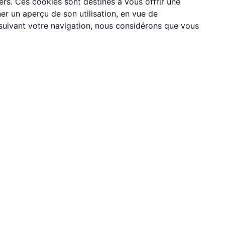
ers. Ces cookies sont destinés à vous offrir une
er un aperçu de son utilisation, en vue de
rsuivant votre navigation, nous considérons que vous
Restez informé de nos nouveautés
dernières fonctionnalités, conseils et offres spéciales dir
votre boîte mail.
S'abonner