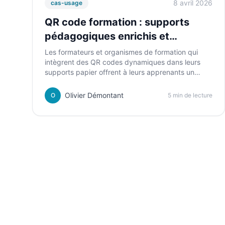
8 avril 2026
cas-usage
QR code formation : supports
pédagogiques enrichis et
apprenants plus autonomes
Les formateurs et organismes de formation qui
intègrent des QR codes dynamiques dans leurs
supports papier offrent à leurs apprenants un
accès direct aux ressources complémentaires,
vidéos et exercices — sans redonner l'URL à voix
Olivier Démontant
O
5 min de lecture
haute.