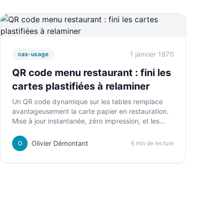
1 janvier 1970
cas-usage
QR code menu restaurant : fini les
cartes plastifiées à relaminer
Un QR code dynamique sur les tables remplace
avantageusement la carte papier en restauration.
Mise à jour instantanée, zéro impression, et les
clients accèdent au menu depuis leur smartphone
en deux secondes.
Olivier Démontant
O
6 min de lecture