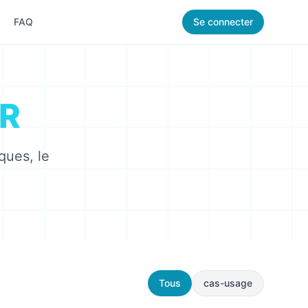
FAQ
Se connecter
R
ques, le
Tous
cas-usage