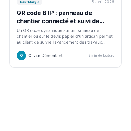
8 avril 2026
cas-usage
QR code BTP : panneau de
chantier connecté et suivi de
travaux simplifié
Un QR code dynamique sur un panneau de
chantier ou sur le devis papier d'un artisan permet
au client de suivre l'avancement des travaux,
accéder aux documents et contacter directement
l'entreprise. Simple à mettre en place, fort en
Olivier Démontant
O
5 min de lecture
valeur perçue.