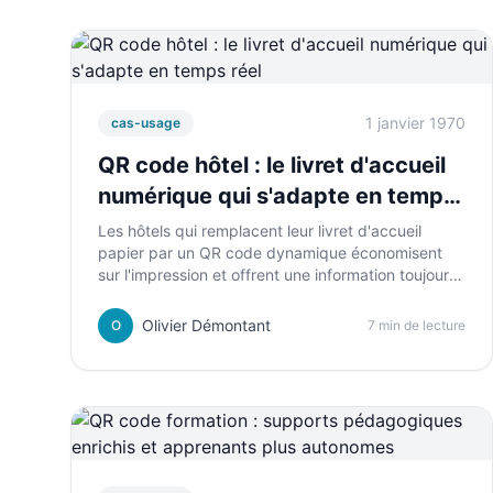
1 janvier 1970
cas-usage
QR code hôtel : le livret d'accueil
numérique qui s'adapte en temps
réel
Les hôtels qui remplacent leur livret d'accueil
papier par un QR code dynamique économisent
sur l'impression et offrent une information toujours
à jour à leurs clients. Un usage simple, avec des
bénéfices concrets pour la relation client.
Olivier Démontant
O
7 min de lecture