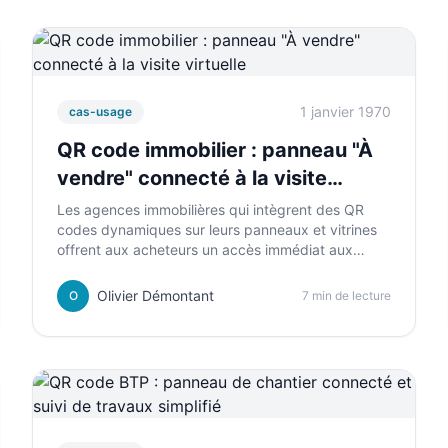
1 janvier 1970
cas-usage
QR code immobilier : panneau "À
vendre" connecté à la visite
virtuelle
Les agences immobilières qui intègrent des QR
codes dynamiques sur leurs panneaux et vitrines
offrent aux acheteurs un accès immédiat aux
photos, visites virtuelles et informations du bien.
Un outil simple qui génère plus de contacts
Olivier Démontant
O
7 min de lecture
qualifiés.